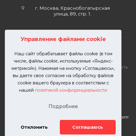
г. Москва, Краснобогатырская
улица, 89, стр. 1.
Управление файлами cookie
Наш сайт обрабатывает файлы cookie (в том
2026 © KUTUZOVV | Кузовной ремонт и покраска
числе, файлы cookie, используемые «Яндекс-
автомобилей. Вся информация на сайте – собственность
метрикой»). Нажимая на кнопку «Соглашаюсь»,
ООО "КУТУЗОВВ"
вы даете свое согласие на обработку файлов
Публикация информации с сайта KUTUZOVV.RU без
cookie вашего браузера в соответствии с
разрешения запрещена. Все права защищены.
нашей
политикой конфиденциальности
Почта: zakaz@kutuzovv.ru
Телефон: 8(499)-302-00-57
Подробнее
Отклонить
Соглашаюсь