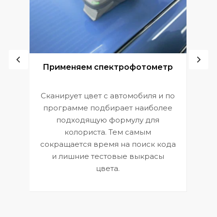
ой
Применяем спектрофотометр
Сканирует цвет с автомобиля и по
П
программе подбирает наиболее
к
э
подходящую формулу для
 и
В
колориста. Тем самым
сокращается время на поиск кода
и лишние тестовые выкрасы
цвета.