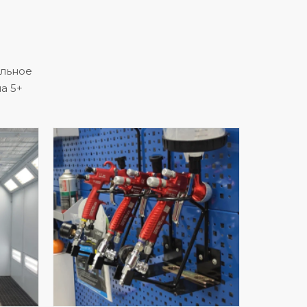
альное
а 5+