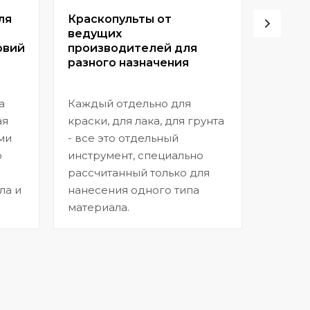
ля
Краскопульты от
Винто
ведущих
высок
овий
производителей для
разного назначения
Позвол
покрыт
а
Каждый отдельно для
прибл
ая
краски, для лака, для грунта
заводс
ми
- все это отдельный
шагрен
ю
инструмент, специально
нанесе
рассчитанный только для
ла и
нанесения одного типа
материала.