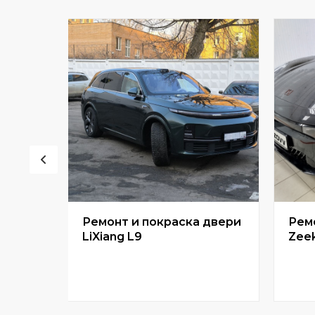
Ремонт и покраска двери
Рем
ыла и
LiXiang L9
Zeek