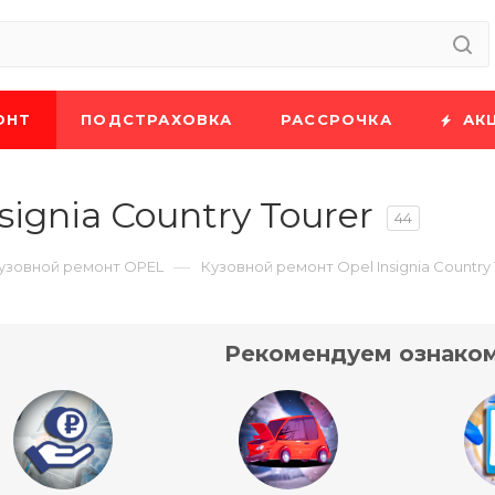
ОНТ
ПОДСТРАХОВКА
РАССРОЧКА
АК
ignia Country Tourer
44
—
узовной ремонт OPEL
Кузовной ремонт Opel Insignia Country 
Рекомендуем ознаком