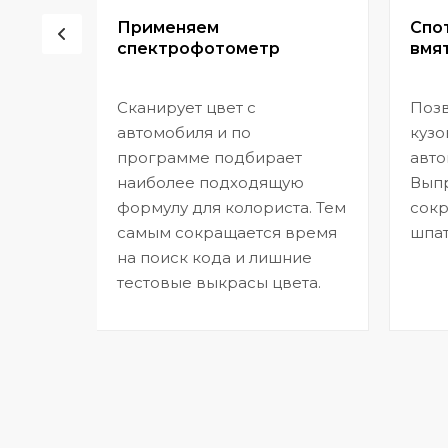
сор
Применяем
Спо
спектрофотометр
вмят
Сканирует цвет с
Позв
но
автомобиля и по
кузо
программе подбирает
авто
,
наиболее подходящую
Выпр
формулу для колориста. Тем
сокр
самым сокращается время
шпат
на поиск кода и лишние
тестовые выкрасы цвета.