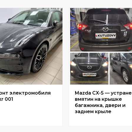
онт электромобиля
Mazda CX-5 — устран
r 001
вмятин на крышке
багажника, двери и
заднем крыле