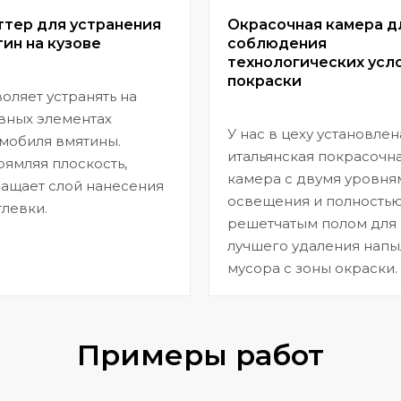
ттер для устранения
Окрасочная камера д
ин на кузове
соблюдения
технологических усл
покраски
оляет устранять на
вных элементах
У нас в цеху установлен
мобиля вмятины.
итальянская покрасочн
ямляя плоскость,
камера с двумя уровня
ащает слой нанесения
освещения и полность
левки.
решетчатым полом для
лучшего удаления напы
мусора с зоны окраски.
Примеры работ