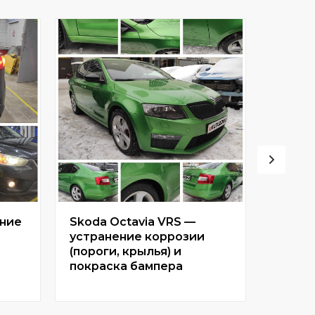
ение
Skoda Octavia VRS —
DODGE
устранение коррозии
ремон
(пороги, крылья) и
покраска бампера