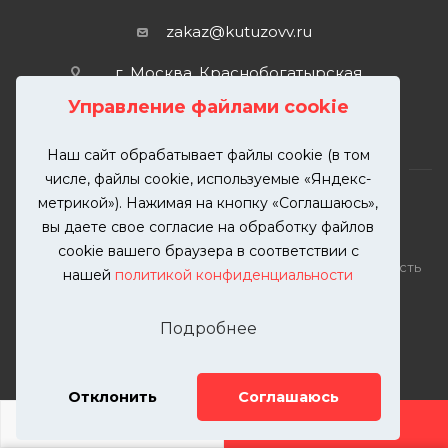
zakaz@kutuzovv.ru
г. Москва, Краснобогатырская
улица, 89, стр. 1.
Управление файлами cookie
Наш сайт обрабатывает файлы cookie (в том
числе, файлы cookie, используемые «Яндекс-
метрикой»). Нажимая на кнопку «Соглашаюсь»,
вы даете свое согласие на обработку файлов
2026 © KUTUZOVV | Кузовной ремонт и покраска
cookie вашего браузера в соответствии с
автомобилей. Вся информация на сайте – собственность
нашей
политикой конфиденциальности
ООО "КУТУЗОВВ"
Публикация информации с сайта KUTUZOVV.RU без
Подробнее
разрешения запрещена. Все права защищены.
Почта: zakaz@kutuzovv.ru
Телефон: 8(499)-302-00-57
Отклонить
Соглашаюсь
ДОБАВИТЬ УСЛУГУ