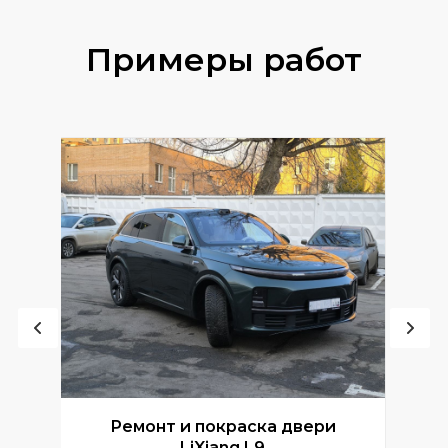
Примеры работ
Ремонт и покраска двери
Р
LiXiang L9