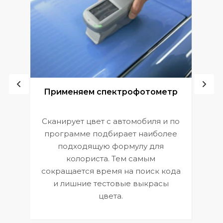
ой
Применяем спектрофотометр
Сканирует цвет с автомобиля и по
П
программе подбирает наиболее
к
э
подходящую формулу для
 и
В
колориста. Тем самым
сокращается время на поиск кода
и лишние тестовые выкрасы
цвета.