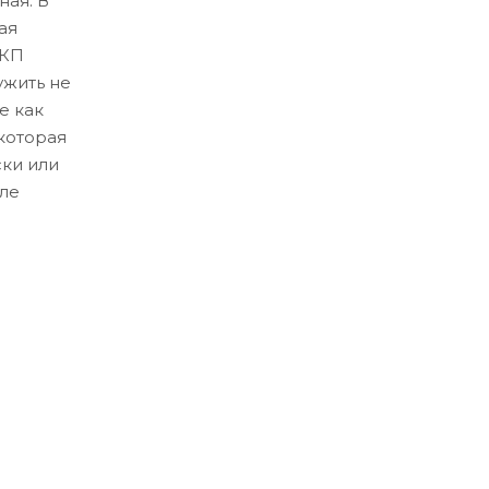
ная. В
ая
ЛКП
ужить не
е как
которая
ски или
ле