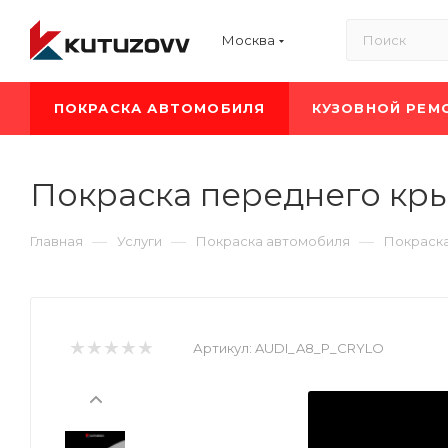
Москва
ПОКРАСКА АВТОМОБИЛЯ
КУЗОВНОЙ РЕМ
Покраска переднего кры
—
—
—
Главная
Услуги
Покраска автомобиля
Покраска
Артикул:
AUDI_A8_P_CRYLO