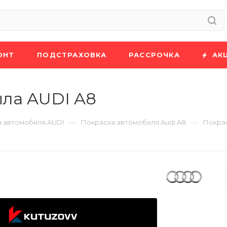
ОНТ
ПОДСТРАХОВКА
РАССРОЧКА
АК
ла AUDI A8
—
—
 автомобиля AUDI
Покраска автомобиля Audi A8
Покрас