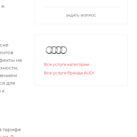
 и
ЗАДАТЬ ВОПРОС
ске
ентов
ефекты на
Все услуги категории
хности,
Все услуги бренда AUDI
нением
ся для
 к
в тарифе