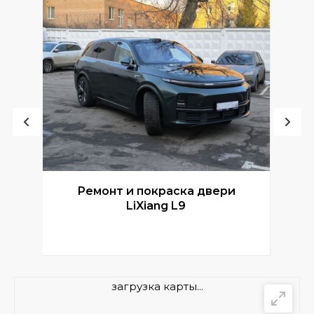
Ремонт и покраска двери
Р
LiXiang L9
загрузка карты...