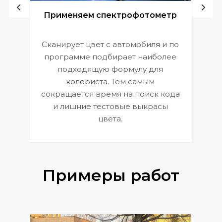
ой
Применяем спектрофотометр
Сканирует цвет с автомобиля и по
П
программе подбирает наиболее
к
э
подходящую формулу для
 и
В
колориста. Тем самым
сокращается время на поиск кода
и лишние тестовые выкрасы
цвета.
Примеры работ