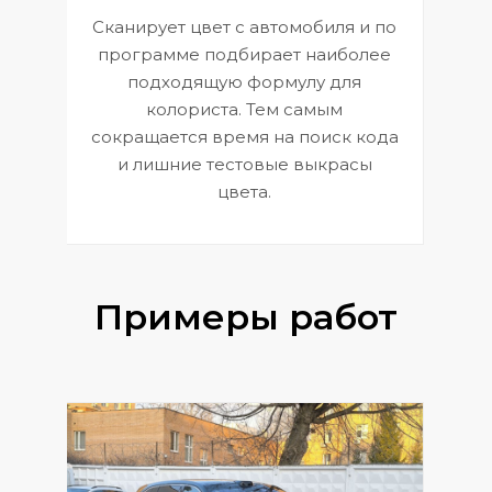
Сканирует цвет с автомобиля и по
П
программе подбирает наиболее
к
э
подходящую формулу для
 и
В
колориста. Тем самым
сокращается время на поиск кода
и лишние тестовые выкрасы
цвета.
Примеры работ