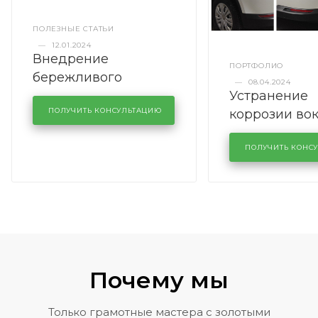
ПОЛЕЗНЫЕ СТАТЬИ
—
12.01.2024
Внедрение
ПОРТФОЛИО
бережливого
—
08.04.2024
Устранение
производства в
коррозии во
кузовном сервисе
ПОЛУЧИТЬ КОНСУЛЬТАЦИЮ
лобового сте
KUTUZOVV
районе задн
ПОЛУЧИТЬ КОНС
Volkswagen 
Почему мы
Только грамотные мастера с золотыми