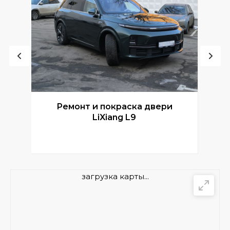
Ремонт и покраска двери
Р
LiXiang L9
загрузка карты...