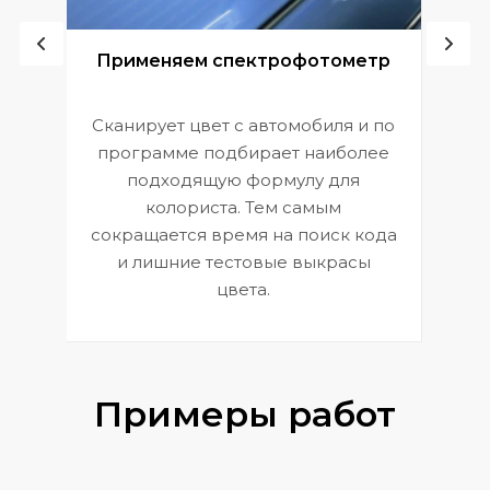
ой
Применяем спектрофотометр
Сканирует цвет с автомобиля и по
П
программе подбирает наиболее
к
э
подходящую формулу для
 и
В
колориста. Тем самым
сокращается время на поиск кода
и лишние тестовые выкрасы
цвета.
Примеры работ