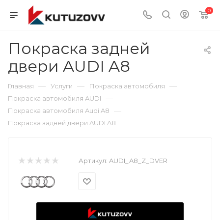
0
Покраска задней
двери AUDI A8
—
—
—
Главная
Услуги
Покраска автомобиля
—
Покраска автомобиля AUDI
—
Покраска автомобиля Audi A8
Покраска задней двери AUDI A8
Артикул:
AUDI_A8_Z_DVER