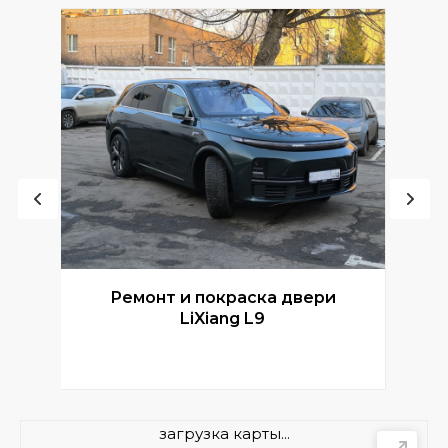
Ремонт и покраска двери
Р
LiXiang L9
загрузка карты...