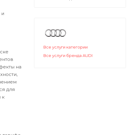
 и
Все услуги категории
ске
Все услуги бренда AUDI
ентов
ефекты на
хности,
нением
ся для
 к