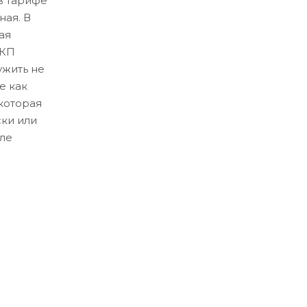
в тарифе
ная. В
ая
ЛКП
ужить не
е как
которая
ски или
ле