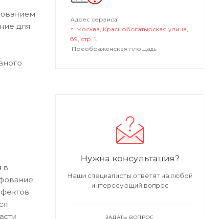
дованием
Адрес сервиса:
ние для
г. Москва, Краснобогатырская улица,
89, стр. 1.
Преображенская площадь
вного
Нужна консультация?
 в
Наши специалисты ответят на любой
ифование
интересующий вопрос
ефектов
ся
асти
ЗАДАТЬ ВОПРОС