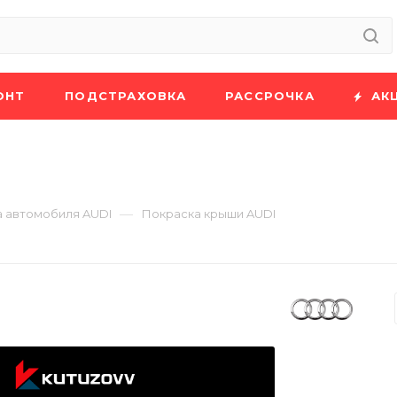
ОНТ
ПОДСТРАХОВКА
РАССРОЧКА
АК
—
 автомобиля AUDI
Покраска крыши AUDI