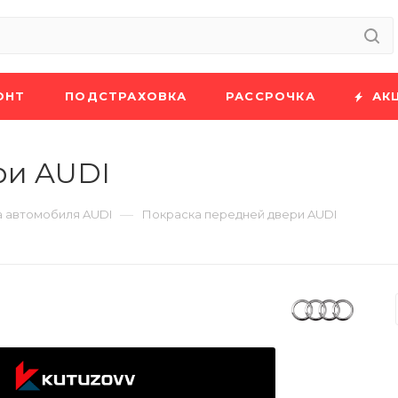
ОНТ
ПОДСТРАХОВКА
РАССРОЧКА
АК
ри AUDI
—
 автомобиля AUDI
Покраска передней двери AUDI