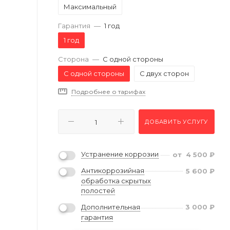
Максимальный
Гарантия
—
1 год
1 год
Сторона
—
С одной стороны
С одной стороны
С двух сторон
Подробнее о тарифах
ДОБАВИТЬ УСЛУГУ
Устранение коррозии
от
4 500
₽
Антикоррозийная
5 600
₽
обработка скрытых
полостей
Дополнительная
3 000
₽
гарантия