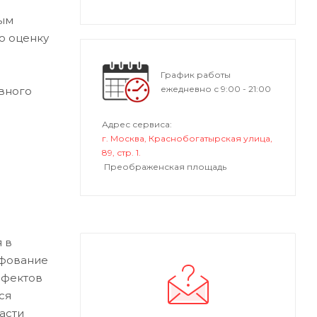
ным
ю оценку
График работы
ежедневно с 9:00 - 21:00
вного
Адрес сервиса:
г. Москва, Краснобогатырская улица,
89, стр. 1.
Преображенская площадь
 в
ифование
ефектов
ся
асти