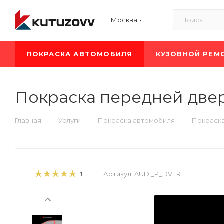
Москва
ПОКРАСКА АВТОМОБИЛЯ
КУЗОВНОЙ РЕМ
Покраска передней две
—
—
—
Главная
Услуги
Покраска автомобиля
Покраска
Артикул:
AUDI_P_DVER
1