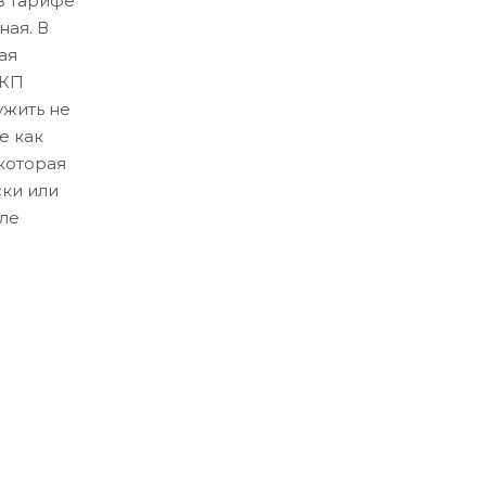
в тарифе
ная. В
ая
ЛКП
ужить не
е как
которая
ски или
ле