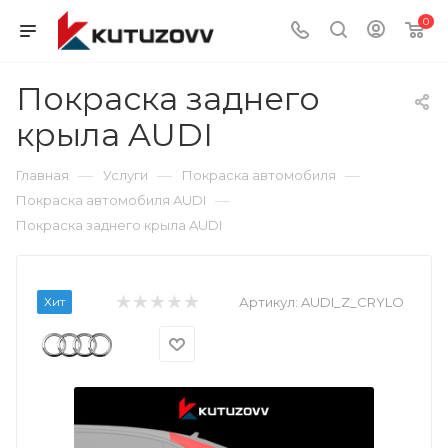
0
Покраска заднего
крыла AUDI
—
—
—
Главная
Услуги
Покраска автомобиля
—
Покраска автомобиля AUDI
Покраска заднего крыла AUDI
Хит
Артикул:
AUDI_Z_CRYLO