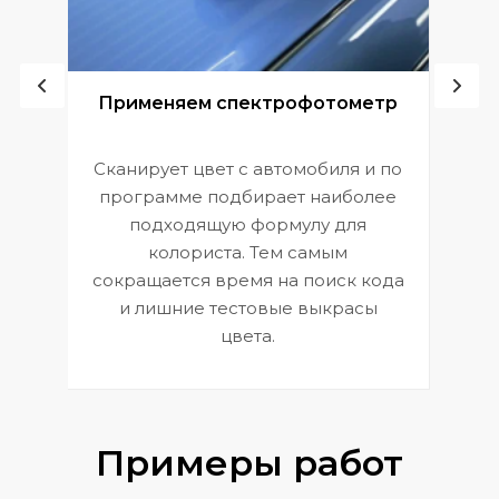
ой
Применяем спектрофотометр
Сканирует цвет с автомобиля и по
П
программе подбирает наиболее
к
э
подходящую формулу для
 и
В
колориста. Тем самым
сокращается время на поиск кода
и лишние тестовые выкрасы
цвета.
Примеры работ