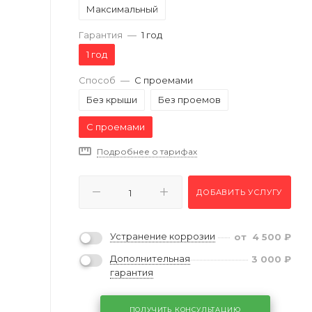
Максимальный
Гарантия
—
1 год
1 год
Способ
—
С проемами
Без крыши
Без проемов
С проемами
Подробнее о тарифах
ДОБАВИТЬ УСЛУГУ
Устранение коррозии
от
4 500
₽
Дополнительная
3 000
₽
гарантия
ПОЛУЧИТЬ КОНСУЛЬТАЦИЮ