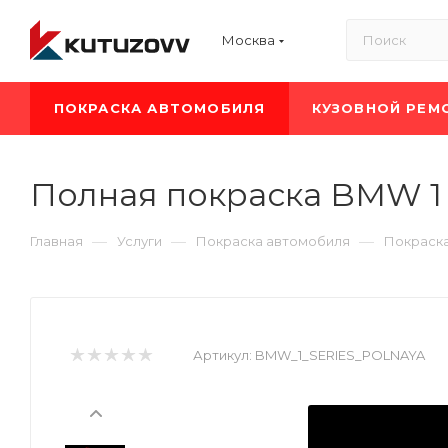
Москва
ПОКРАСКА АВТОМОБИЛЯ
КУЗОВНОЙ РЕМ
Полная покраска BMW 1
—
—
—
Главная
Услуги
Покраска автомобиля
Покраск
Артикул:
BMW_1_SERIES_POLNAYA