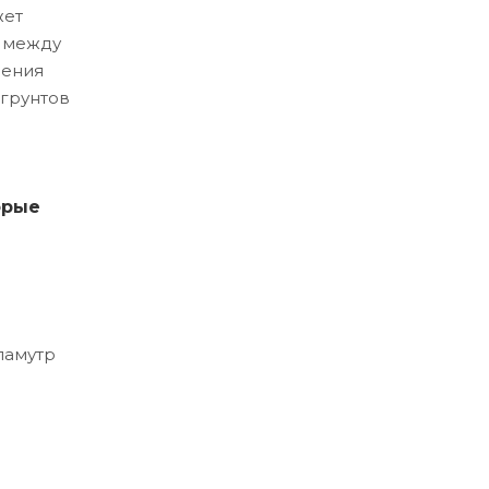
жет
и между
ления
 грунтов
орые
ламутр