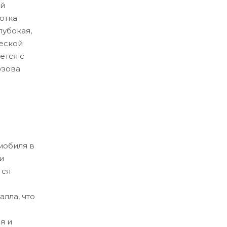
ой
отка
лубокая,
еской
ется с
узова
мобиля в
и
тся
лла, что
я и