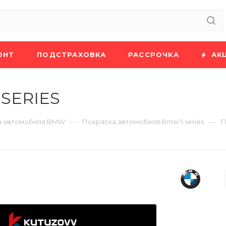
ОНТ
ПОДСТРАХОВКА
РАССРОЧКА
АК
 SERIES
—
—
а автомобиля BMW
Покраска автомобиля Bmw 1-series
П