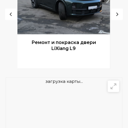
Ремонт и покраска двери
Р
LiXiang L9
загрузка карты...