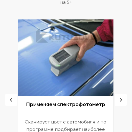
на 5+
ой
Применяем спектрофотометр
Сканирует цвет с автомобиля и по
П
программе подбирает наиболее