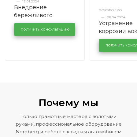
—
12.01.2024
Внедрение
ПОРТФОЛИО
бережливого
—
08.04.2024
Устранение
производства в
коррозии во
кузовном сервисе
ПОЛУЧИТЬ КОНСУЛЬТАЦИЮ
лобового сте
KUTUZOVV
районе задн
ПОЛУЧИТЬ КОНС
Volkswagen 
Почему мы
Только грамотные мастера с золотыми
руками, профессиональное оборудование
Nordberg и работа с каждым автомобилем