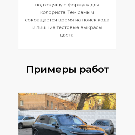
к
э
подходящую формулу для
 и
В
колориста. Тем самым
сокращается время на поиск кода
и лишние тестовые выкрасы
цвета.
Примеры работ