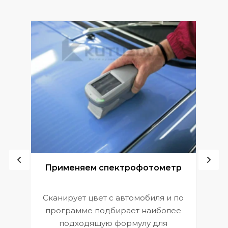
ой
Применяем спектрофотометр
Сканирует цвет с автомобиля и по
П
программе подбирает наиболее
к
э
подходящую формулу для