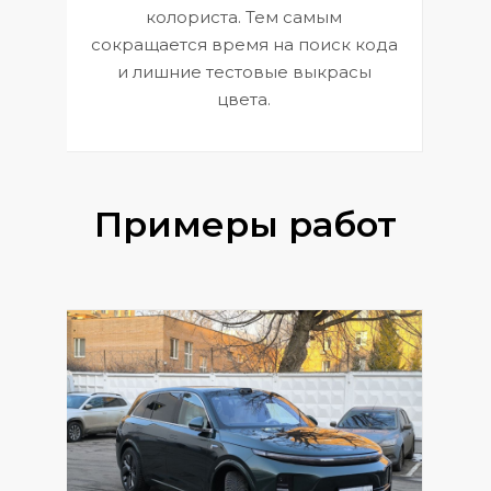
 и
В
колориста. Тем самым
сокращается время на поиск кода
и лишние тестовые выкрасы
цвета.
Примеры работ