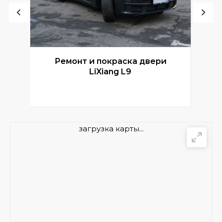
Ремонт и покраска двери
Р
LiXiang L9
загрузка карты...