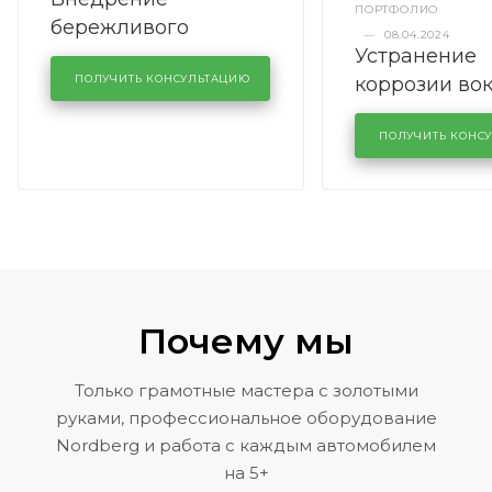
ПОРТФОЛИО
бережливого
—
08.04.2024
Устранение
производства в
коррозии во
кузовном сервисе
ПОЛУЧИТЬ КОНСУЛЬТАЦИЮ
лобового сте
KUTUZOVV
районе задн
ПОЛУЧИТЬ КОНС
Volkswagen 
Почему мы
Только грамотные мастера с золотыми
руками, профессиональное оборудование
Nordberg и работа с каждым автомобилем
на 5+