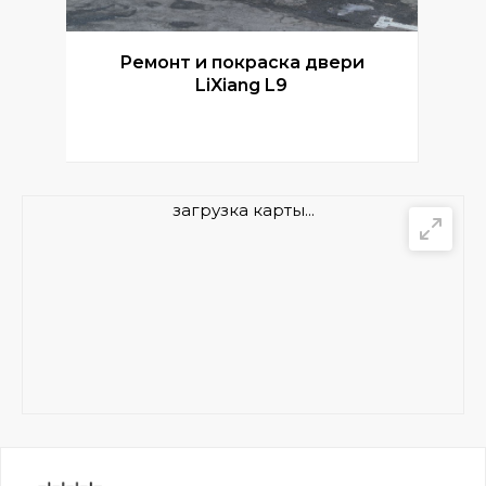
Ремонт и покраска двери
Р
LiXiang L9
загрузка карты...