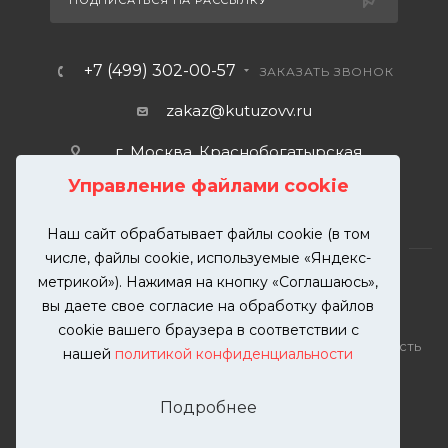
ПОДПИСАТЬСЯ НА РАССЫЛКУ
+7 (499) 302-00-57
ЗАКАЗАТЬ ЗВОНОК
zakaz@kutuzovv.ru
г. Москва, Краснобогатырская
улица, 89, стр. 1.
Управление файлами cookie
Наш сайт обрабатывает файлы cookie (в том
числе, файлы cookie, используемые «Яндекс-
метрикой»). Нажимая на кнопку «Соглашаюсь»,
вы даете свое согласие на обработку файлов
2026 © KUTUZOVV | Кузовной ремонт и покраска
cookie вашего браузера в соответствии с
автомобилей. Вся информация на сайте – собственность
нашей
политикой конфиденциальности
ООО "КУТУЗОВВ"
Публикация информации с сайта KUTUZOVV.RU без
Подробнее
разрешения запрещена. Все права защищены.
Почта: zakaz@kutuzovv.ru