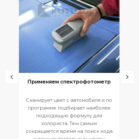
ой
Применяем спектрофотометр
Сканирует цвет с автомобиля и по
П
программе подбирает наиболее
к
э
подходящую формулу для
 и
В
колориста. Тем самым
сокращается время на поиск кода
и лишние тестовые выкрасы