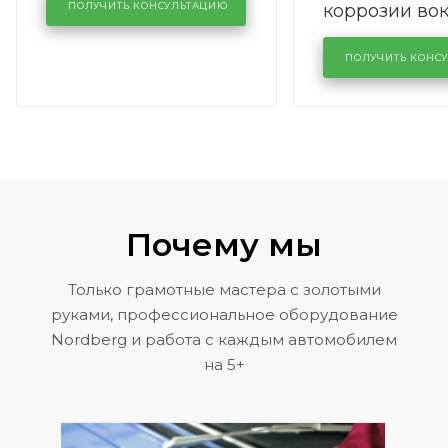
коррозии во
кузовном сервисе
ПОЛУЧИТЬ КОНСУЛЬТАЦИЮ
лобового сте
KUTUZOVV
районе задн
ПОЛУЧИТЬ КОНС
Volkswagen 
Почему мы
Только грамотные мастера с золотыми
руками, профессиональное оборудование
Nordberg и работа с каждым автомобилем
на 5+