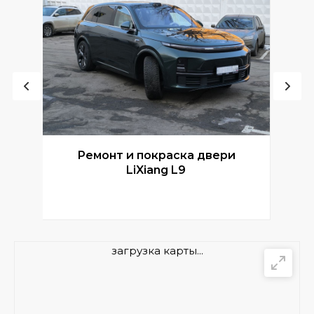
Ремонт и покраска двери
Р
LiXiang L9
загрузка карты...