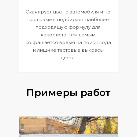
Сканирует цвет с автомобиля и по
П
программе подбирает наиболее
к
э
подходящую формулу для
 и
В
колориста. Тем самым
сокращается время на поиск кода
и лишние тестовые выкрасы
цвета.
Примеры работ