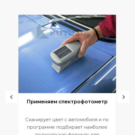
ой
Применяем спектрофотометр
Сканирует цвет с автомобиля и по
П
программе подбирает наиболее
к
э
подходящую формулу для