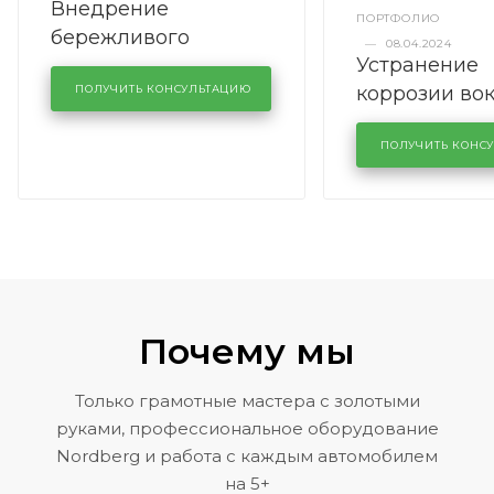
Внедрение
ПОРТФОЛИО
бережливого
—
08.04.2024
Устранение
производства в
коррозии во
кузовном сервисе
ПОЛУЧИТЬ КОНСУЛЬТАЦИЮ
лобового сте
KUTUZOVV
районе задн
ПОЛУЧИТЬ КОНС
Volkswagen 
Почему мы
Только грамотные мастера с золотыми
руками, профессиональное оборудование
Nordberg и работа с каждым автомобилем
на 5+