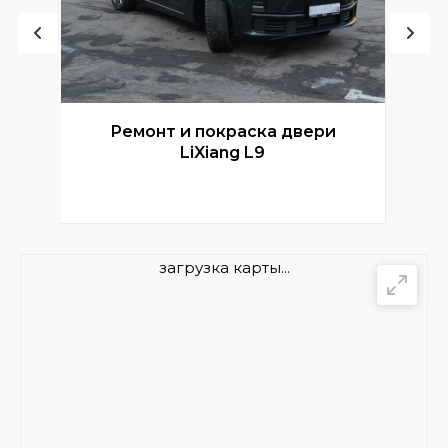
Ремонт и покраска двери
Р
LiXiang L9
загрузка карты...