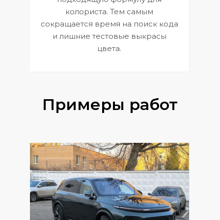
 и
В
колориста. Тем самым
сокращается время на поиск кода
и лишние тестовые выкрасы
цвета.
Примеры работ