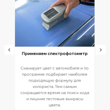
ой
Применяем спектрофотометр
Сканирует цвет с автомобиля и по
П
программе подбирает наиболее
к
э
подходящую формулу для
 и
В
колориста. Тем самым
сокращается время на поиск кода
и лишние тестовые выкрасы
цвета.