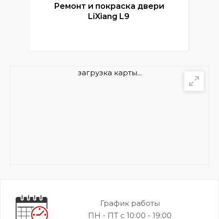
Ремонт и покраска двери
Р
LiXiang L9
загрузка карты...
График работы
ПН - ПТ с 10:00 - 19:00