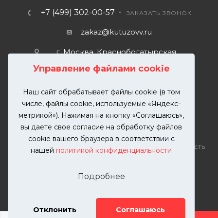
+7 (499) 302-00-57
ЗАКАЗАТЬ ЗВОНОК
zakaz@kutuzovv.ru
г. Москва, Краснобогатырская
улица, 89, стр. 1.
Управление файлами cookie
Наш сайт обрабатывает файлы cookie (в том
числе, файлы cookie, используемые «Яндекс-
метрикой»). Нажимая на кнопку «Соглашаюсь»,
вы даете свое согласие на обработку файлов
2026 © KUTUZOVV | Кузовной ремонт и покраска
cookie вашего браузера в соответствии с
автомобилей. Вся информация на сайте – собственность
нашей
политикой конфиденциальности
ООО "КУТУЗОВВ"
Публикация информации с сайта KUTUZOVV.RU без
Подробнее
разрешения запрещена. Все права защищены.
Почта: zakaz@kutuzovv.ru
Телефон: 8(499)-302-00-57
Отклонить
Соглашаюсь