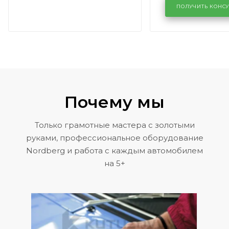
кузовном се
ПОЛУЧИТЬ КОНС
KUTUZOVV
Почему мы
Только грамотные мастера с золотыми
руками, профессиональное оборудование
Nordberg и работа с каждым автомобилем
на 5+