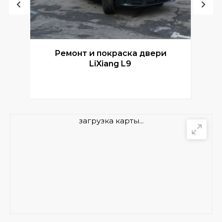
Ремонт и покраска двери
Р
LiXiang L9
загрузка карты...