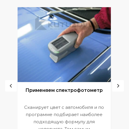
ой
Применяем спектрофотометр
Сканирует цвет с автомобиля и по
П
программе подбирает наиболее
к
э
подходящую формулу для
 и
В
колориста. Тем самым