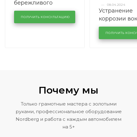
бережливого
—
08.04.2024
Устранение
производства в
коррозии во
кузовном сервисе
ПОЛУЧИТЬ КОНСУЛЬТАЦИЮ
лобового сте
KUTUZOVV
районе задн
ПОЛУЧИТЬ КОНС
Volkswagen 
Почему мы
Только грамотные мастера с золотыми
руками, профессиональное оборудование
Nordberg и работа с каждым автомобилем
на 5+