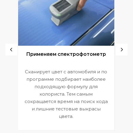
ой
Применяем спектрофотометр
Сканирует цвет с автомобиля и по
П
программе подбирает наиболее
к
э
подходящую формулу для
 и
В
колориста. Тем самым
сокращается время на поиск кода
и лишние тестовые выкрасы
цвета.