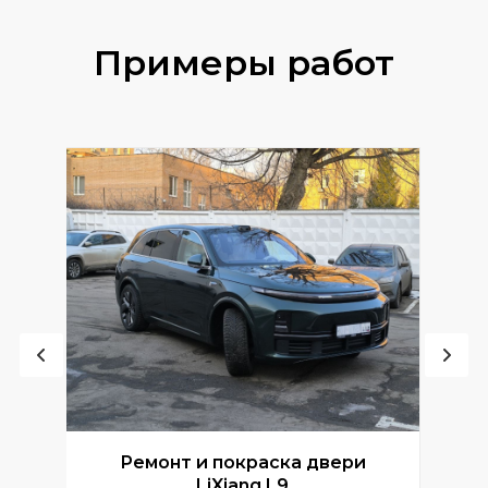
Примеры работ
Ремонт и покраска двери
Р
LiXiang L9