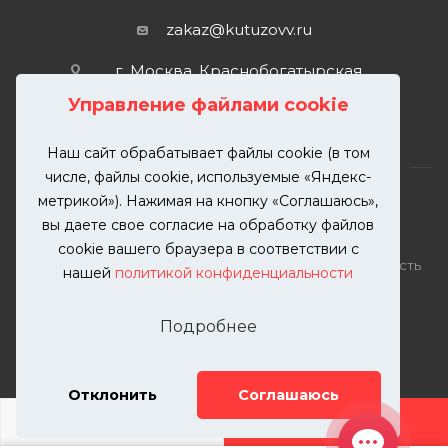
zakaz@kutuzovv.ru
г. Москва, Краснобогатырская
улица, 89, стр. 1.
Управление файлами cookie
Наш сайт обрабатывает файлы cookie (в том
числе, файлы cookie, используемые «Яндекс-
метрикой»). Нажимая на кнопку «Соглашаюсь»,
вы даете свое согласие на обработку файлов
2026 © KUTUZOVV | Кузовной ремонт и покраска
cookie вашего браузера в соответствии с
автомобилей. Вся информация на сайте – собственность
нашей
политикой конфиденциальности
ООО "КУТУЗОВВ"
Публикация информации с сайта KUTUZOVV.RU без
Подробнее
разрешения запрещена. Все права защищены.
Почта: zakaz@kutuzovv.ru
Телефон: 8(499)-302-00-57
Отклонить
Соглашаюсь
ДОБАВИТЬ УСЛУГУ