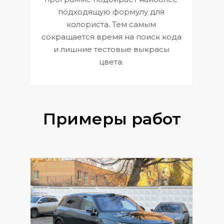
к
э
подходящую формулу для
 и
В
колориста. Тем самым
сокращается время на поиск кода
и лишние тестовые выкрасы
цвета.
Примеры работ