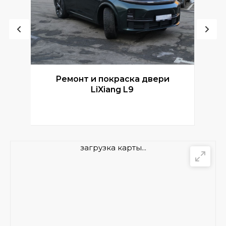
Ремонт и покраска двери
Р
LiXiang L9
загрузка карты...