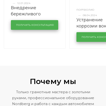
—
12.01.2024
Внедрение
ПОРТФОЛИО
бережливого
—
08.04.2024
Устранение
производства в
коррозии во
кузовном сервисе
ПОЛУЧИТЬ КОНСУЛЬТАЦИЮ
лобового сте
KUTUZOVV
районе задн
ПОЛУЧИТЬ КОНС
Volkswagen 
Почему мы
Только грамотные мастера с золотыми
руками, профессиональное оборудование
Nordberg и работа с каждым автомобилем