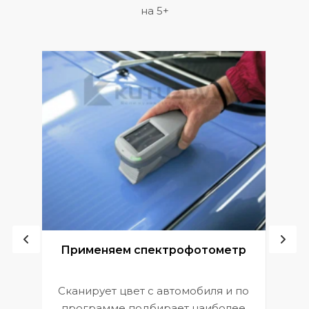
на 5+
ой
Применяем спектрофотометр
Сканирует цвет с автомобиля и по
П
программе подбирает наиболее