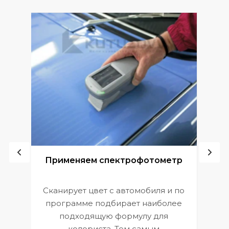
ой
Применяем спектрофотометр
Сканирует цвет с автомобиля и по
П
программе подбирает наиболее
к
э
подходящую формулу для
 и
В
колориста. Тем самым