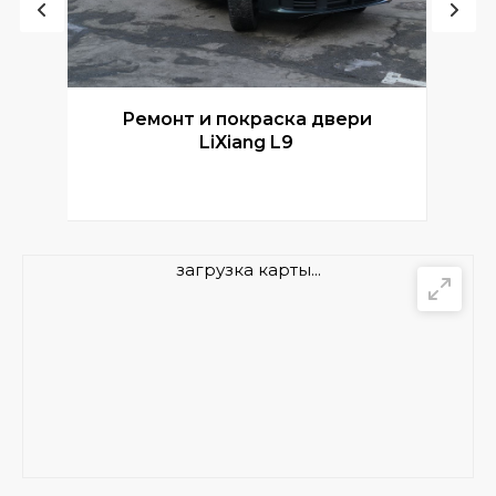
Ремонт и покраска двери
Р
LiXiang L9
загрузка карты...