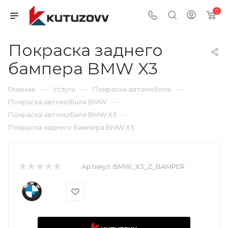
0
Покраска заднего
бампера BMW X3
—
—
—
Главная
Услуги
Покраска автомобиля
—
Покраска автомобиля BMW
—
Покраска автомобиля BMW X3
Покраска заднего бампера BMW X3
Артикул:
BMW_X3_Z_BAMPER