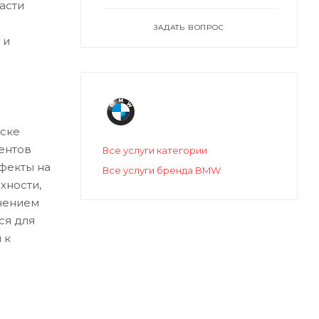
асти
ЗАДАТЬ ВОПРОС
 и
ске
ентов
Все услуги категории
ефекты на
Все услуги бренда BMW
хности,
нением
ся для
 к