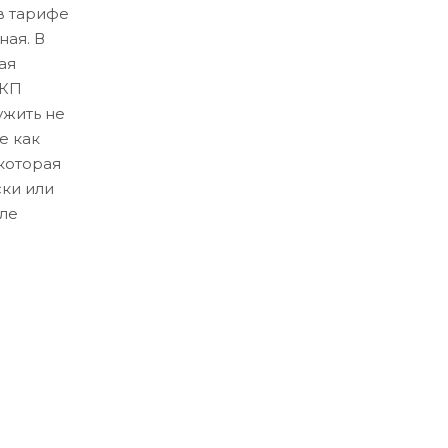
в тарифе
ная. В
ая
ЛКП
ужить не
е как
которая
ски или
ле