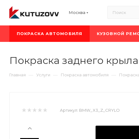
Москва
ПОКРАСКА АВТОМОБИЛЯ
КУЗОВНОЙ РЕМ
Покраска заднего крыл
—
—
—
Главная
Услуги
Покраска автомобиля
Покраск
Артикул:
BMW_X3_Z_CRYLO