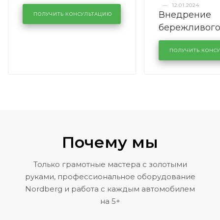
полностью
—
12.01.2024
Внедрение
ПОЛУЧИТЬ КОНСУЛЬТАЦИЮ
бережливог
производств
кузовном се
ПОЛУЧИТЬ КОНС
KUTUZOVV
Почему мы
Только грамотные мастера с золотыми
руками, профессиональное оборудование
Nordberg и работа с каждым автомобилем
на 5+