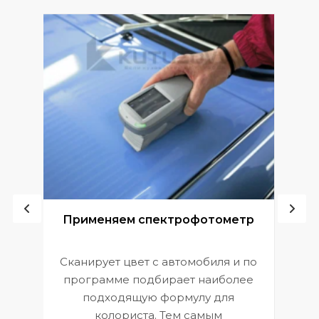
ой
Применяем спектрофотометр
Сканирует цвет с автомобиля и по
П
программе подбирает наиболее
к
э
подходящую формулу для
 и
В
колориста. Тем самым