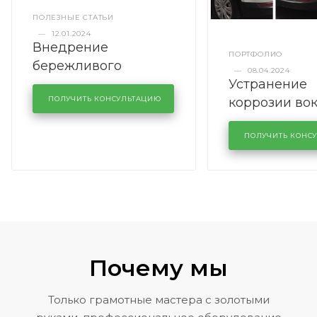
ПОЛЕЗНЫЕ СТАТЬИ
—
12.01.2024
Внедрение
ПОРТФОЛИО
бережливого
—
08.04.2024
Устранение
производства в
коррозии во
кузовном сервисе
ПОЛУЧИТЬ КОНСУЛЬТАЦИЮ
лобового сте
KUTUZOVV
районе задн
ПОЛУЧИТЬ КОНС
Volkswagen 
Почему мы
Только грамотные мастера с золотыми