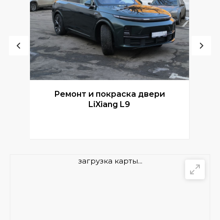
Ремонт и покраска двери
Р
LiXiang L9
загрузка карты...