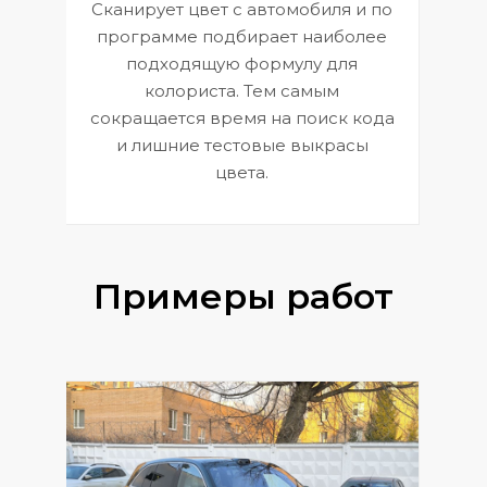
Сканирует цвет с автомобиля и по
П
программе подбирает наиболее
к
э
подходящую формулу для
 и
В
колориста. Тем самым
сокращается время на поиск кода
и лишние тестовые выкрасы
цвета.
Примеры работ