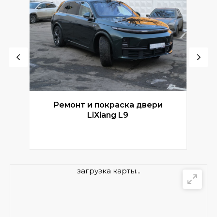
Ремонт и покраска двери
Р
LiXiang L9
загрузка карты...