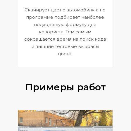
Сканирует цвет с автомобиля и по
П
программе подбирает наиболее
к
э
подходящую формулу для
 и
В
колориста. Тем самым
сокращается время на поиск кода
и лишние тестовые выкрасы
цвета.
Примеры работ