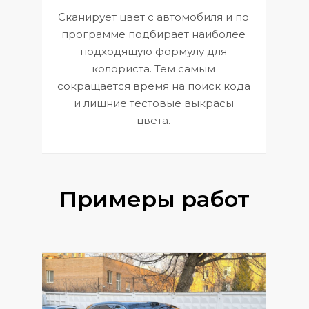
Сканирует цвет с автомобиля и по
П
программе подбирает наиболее
к
э
подходящую формулу для
 и
В
колориста. Тем самым
сокращается время на поиск кода
и лишние тестовые выкрасы
цвета.
Примеры работ