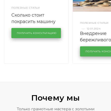
ПОЛЕЗНЫЕ СТАТЬИ
Сколько стоит
покрасить машину
ПОЛЕЗНЫЕ СТАТЬИ
полностью
—
12.01.2024
Внедрение
ПОЛУЧИТЬ КОНСУЛЬТАЦИЮ
бережливог
производств
кузовном се
ПОЛУЧИТЬ КОНС
KUTUZOVV
Почему мы
Только грамотные мастера с золотыми