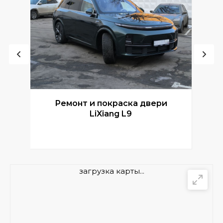
Ремонт и покраска двери
Р
LiXiang L9
загрузка карты...