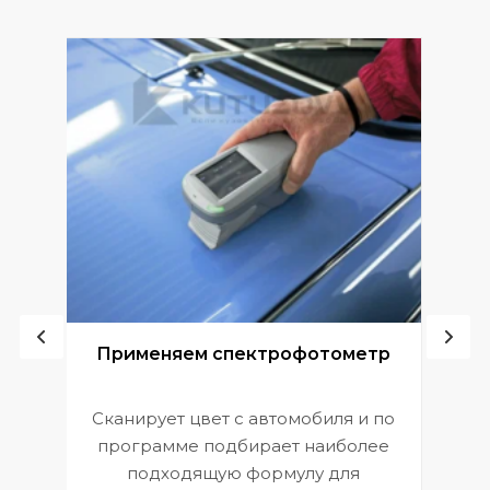
ой
Применяем спектрофотометр
Сканирует цвет с автомобиля и по
П
программе подбирает наиболее
к
э
подходящую формулу для