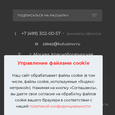
ПОДПИСАТЬСЯ НА РАССЫЛКУ
+7 (499) 302-00-57
ЗАКАЗАТЬ ЗВОНОК
zakaz@kutuzovv.ru
г. Москва, Краснобогатырская
улица, 89, стр. 1.
Управление файлами cookie
Наш сайт обрабатывает файлы cookie (в том
числе, файлы cookie, используемые «Яндекс-
метрикой»). Нажимая на кнопку «Соглашаюсь»,
вы даете свое согласие на обработку файлов
2026 © KUTUZOVV | Кузовной ремонт и покраска
cookie вашего браузера в соответствии с
автомобилей. Вся информация на сайте – собственность
нашей
политикой конфиденциальности
ООО "КУТУЗОВВ"