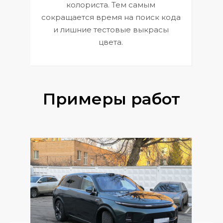
 и
В
колориста. Тем самым
сокращается время на поиск кода
и лишние тестовые выкрасы
цвета.
Примеры работ