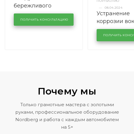
ПОРТФОЛИО
бережливого
—
08.04.2024
Устранение
производства в
коррозии во
кузовном сервисе
ПОЛУЧИТЬ КОНСУЛЬТАЦИЮ
лобового сте
KUTUZOVV
районе задн
ПОЛУЧИТЬ КОНС
Volkswagen 
Почему мы
Только грамотные мастера с золотыми
руками, профессиональное оборудование
Nordberg и работа с каждым автомобилем
на 5+