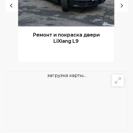
Ремонт и покраска двери
Р
LiXiang L9
загрузка карты...