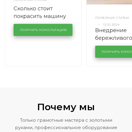
Сколько стоит
покрасить машину
ПОЛЕЗНЫЕ СТАТЬИ
полностью
—
12.01.2024
Внедрение
ПОЛУЧИТЬ КОНСУЛЬТАЦИЮ
бережливог
производств
кузовном се
ПОЛУЧИТЬ КОНС
KUTUZOVV
Почему мы
Только грамотные мастера с золотыми
руками, профессиональное оборудование