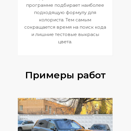
П
программе подбирает наиболее
к
э
подходящую формулу для
 и
В
колориста. Тем самым
сокращается время на поиск кода
и лишние тестовые выкрасы
цвета.
Примеры работ