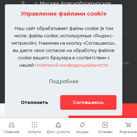
г. Москва, Краснобогатырская
улица, 89, стр. 1.
Управление файлами cookie
Наш сайт обрабатывает файлы cookie (в том
числе, файлы cookie, используемые «Яндекс-
метрикой»). Нажимая на кнопку «Соглашаюсь»,
вы даете свое согласие на обработку файлов
2026 © KUTUZOVV | Кузовной ремонт и покраска
cookie вашего браузера в соответствии с
автомобилей. Вся информация на сайте – собственность
нашей
политикой конфиденциальности
ООО "КУТУЗОВВ"
Публикация информации с сайта KUTUZOVV.RU без
Подробнее
разрешения запрещена. Все права защищены.
Почта: zakaz@kutuzovv.ru
Телефон: 8(499)-302-00-57
Отклонить
Соглашаюсь
ДОБАВИТЬ УСЛУГУ
Главная
Услуги
Доп. услуги
Акции
Отзывы
Корзина