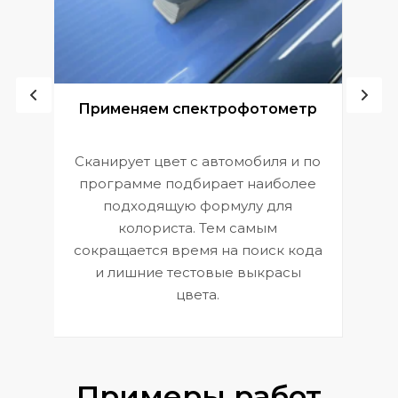
ой
Применяем спектрофотометр
Сканирует цвет с автомобиля и по
П
программе подбирает наиболее
к
э
подходящую формулу для
 и
В
колориста. Тем самым
сокращается время на поиск кода
и лишние тестовые выкрасы
цвета.
Примеры работ