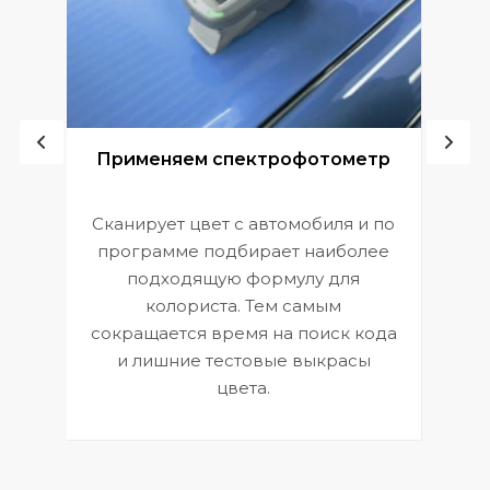
ой
Применяем спектрофотометр
Сканирует цвет с автомобиля и по
П
программе подбирает наиболее
к
э
подходящую формулу для
 и
В
колориста. Тем самым
сокращается время на поиск кода
и лишние тестовые выкрасы
цвета.