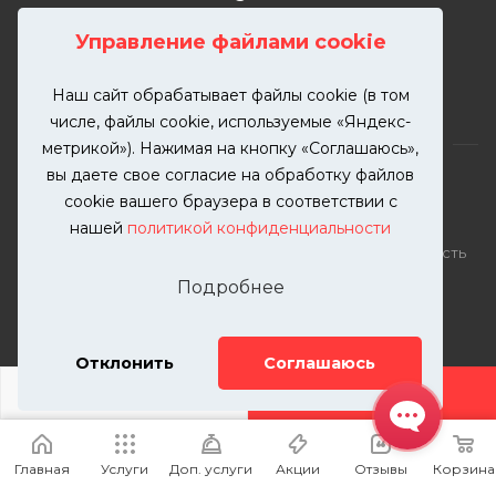
г. Москва, Краснобогатырская
Управление файлами cookie
улица, 89, стр. 1.
Наш сайт обрабатывает файлы cookie (в том
числе, файлы cookie, используемые «Яндекс-
метрикой»). Нажимая на кнопку «Соглашаюсь»,
вы даете свое согласие на обработку файлов
cookie вашего браузера в соответствии с
нашей
политикой конфиденциальности
2026 © KUTUZOVV | Кузовной ремонт и покраска
автомобилей. Вся информация на сайте – собственность
ООО "КУТУЗОВВ"
Подробнее
Публикация информации с сайта KUTUZOVV.RU без
разрешения запрещена. Все права защищены.
Почта: zakaz@kutuzovv.ru
Отклонить
Соглашаюсь
Телефон: 8(499)-302-00-57
ДОБАВИТЬ УСЛУГУ
Главная
Услуги
Доп. услуги
Акции
Отзывы
Корзина