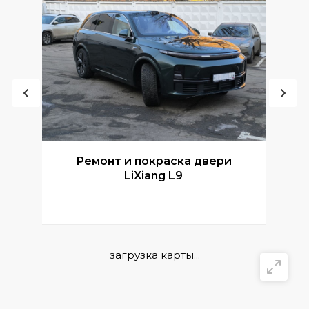
Ремонт и покраска двери
Р
LiXiang L9
загрузка карты...