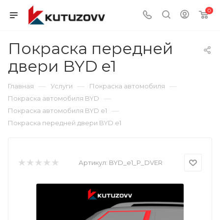
0
Покраска передней
двери BYD e1
—
—
—
Главная
Услуги
Покраска автомобиля
—
Покраска автомобиля BYD
—
Покраска автомобиля BYD e1
Покраска передней двери BYD e1
Артикул:
BYD_e1_P_DVER