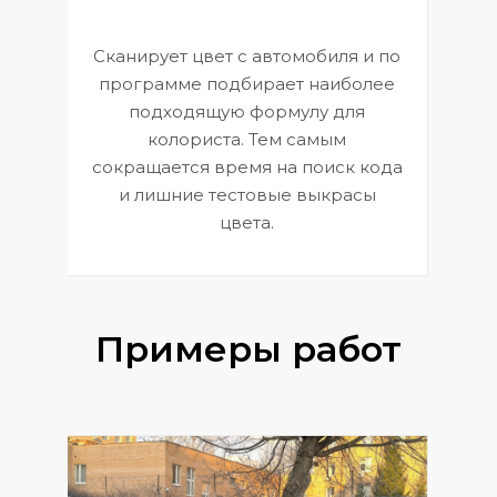
Сканирует цвет с автомобиля и по
П
программе подбирает наиболее
к
э
подходящую формулу для
 и
В
колориста. Тем самым
сокращается время на поиск кода
и лишние тестовые выкрасы
цвета.
Примеры работ