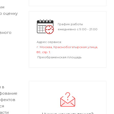
ым
ю оценку
График работы
ежедневно с 9:00 - 21:00
вного
Адрес сервиса:
г. Москва, Краснобогатырская улица,
89, стр. 1.
Преображенская площадь
 в
ифование
ефектов
ся
асти