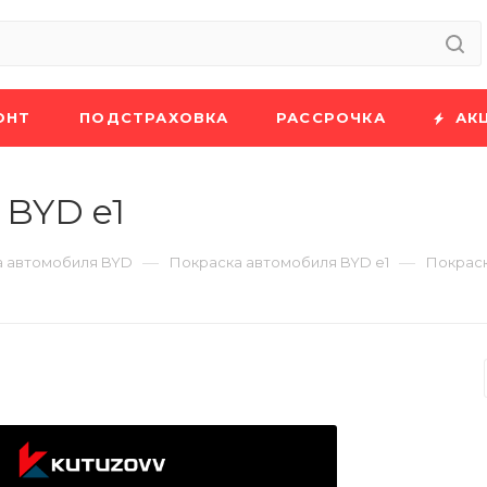
ОНТ
ПОДСТРАХОВКА
РАССРОЧКА
АК
 BYD e1
—
—
а автомобиля BYD
Покраска автомобиля BYD e1
Покраск