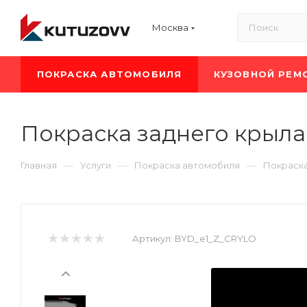
Москва
ПОКРАСКА АВТОМОБИЛЯ
КУЗОВНОЙ РЕМ
Покраска заднего крыла
—
—
—
Главная
Услуги
Покраска автомобиля
Покраск
Артикул:
BYD_e1_Z_CRYLO