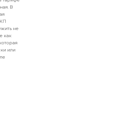
ная. В
ая
ЛКП
ужить не
е как
которая
ски или
ле