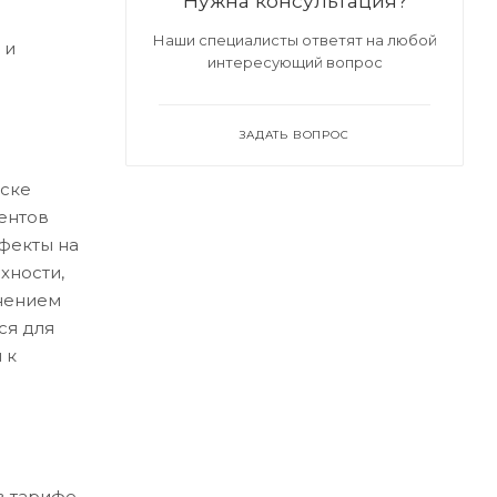
Нужна консультация?
Наши специалисты ответят на любой
 и
интересующий вопрос
ЗАДАТЬ ВОПРОС
ске
ентов
ефекты на
хности,
нением
ся для
 к
в тарифе