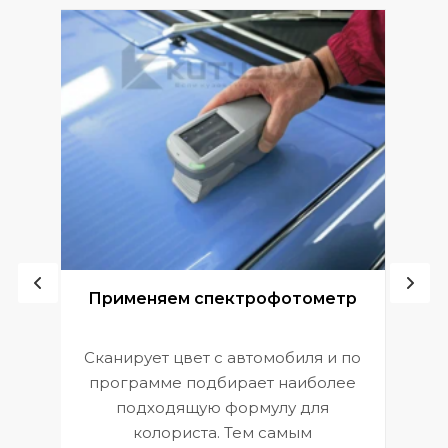
ой
Применяем спектрофотометр
Сканирует цвет с автомобиля и по
П
программе подбирает наиболее
к
э
подходящую формулу для
 и
В
колориста. Тем самым