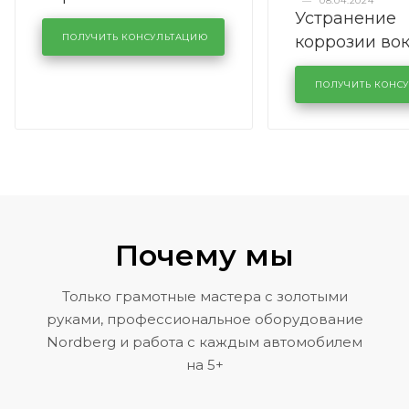
—
08.04.2024
Устранение
производства в
коррозии во
кузовном сервисе
ПОЛУЧИТЬ КОНСУЛЬТАЦИЮ
лобового сте
KUTUZOVV
районе задн
ПОЛУЧИТЬ КОНС
Volkswagen 
Почему мы
Только грамотные мастера с золотыми
руками, профессиональное оборудование
Nordberg и работа с каждым автомобилем
на 5+