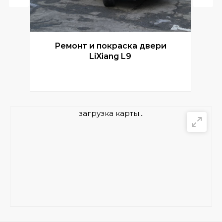
Ремонт и покраска двери
Р
LiXiang L9
загрузка карты...