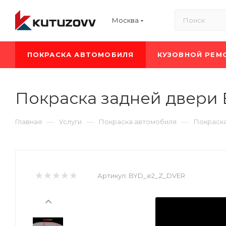
Москва
ПОКРАСКА АВТОМОБИЛЯ
КУЗОВНОЙ РЕМ
Покраска задней двери 
—
—
—
Главная
Услуги
Покраска автомобиля
Покраск
Артикул:
BYD_e2_Z_DVER