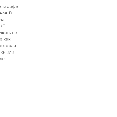
в тарифе
ная. В
ая
ЛКП
ужить не
е как
которая
ски или
ле