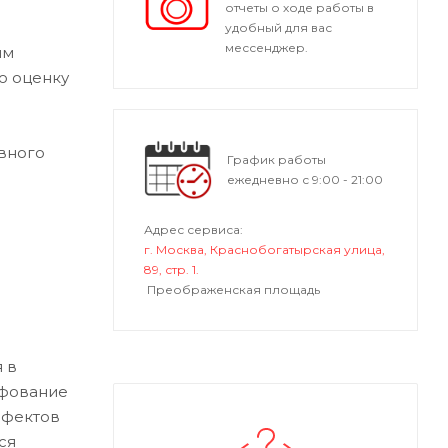
отчеты о ходе работы в
удобный для вас
мессенджер.
ым
ю оценку
вного
График работы
ежедневно с 9:00 - 21:00
Адрес сервиса:
г. Москва, Краснобогатырская улица,
89, стр. 1.
Преображенская площадь
 в
ифование
ефектов
ся