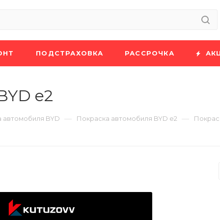
ОНТ
ПОДСТРАХОВКА
РАССРОЧКА
АК
BYD e2
—
—
а автомобиля BYD
Покраска автомобиля BYD e2
Покрас