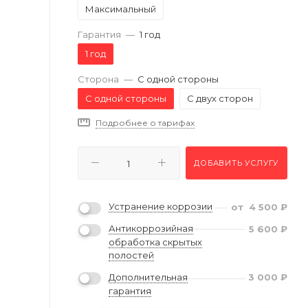
Максимальный
Гарантия
—
1 год
1 год
Сторона
—
С одной стороны
С одной стороны
С двух сторон
Подробнее о тарифах
ДОБАВИТЬ УСЛУГУ
Устранение коррозии
от
4 500
₽
Антикоррозийная
5 600
₽
обработка скрытых
полостей
Дополнительная
3 000
₽
гарантия