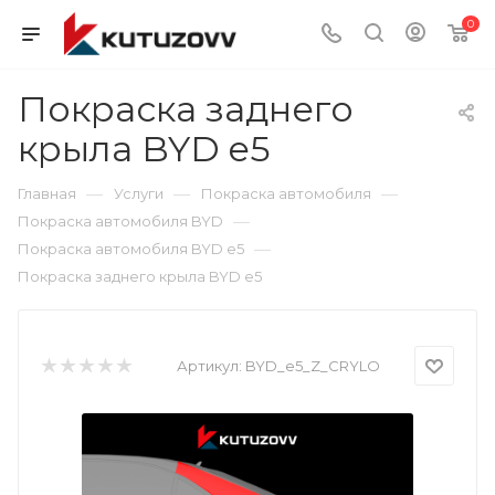
0
Покраска заднего
крыла BYD e5
—
—
—
Главная
Услуги
Покраска автомобиля
—
Покраска автомобиля BYD
—
Покраска автомобиля BYD e5
Покраска заднего крыла BYD e5
Артикул:
BYD_e5_Z_CRYLO