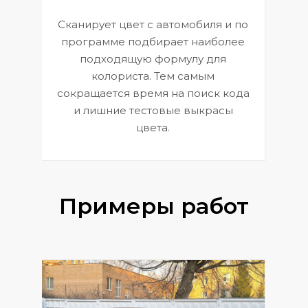
Сканирует цвет с автомобиля и по
П
программе подбирает наиболее
к
э
подходящую формулу для
 и
В
колориста. Тем самым
сокращается время на поиск кода
и лишние тестовые выкрасы
цвета.
Примеры работ