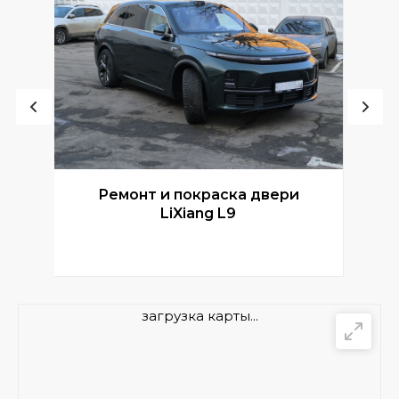
Ремонт и покраска двери
Р
LiXiang L9
загрузка карты...