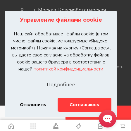
г. Москва, Краснобогатырская
улица, 89, стр. 1.
Управление файлами cookie
Наш сайт обрабатывает файлы cookie (в том
числе, файлы cookie, используемые «Яндекс-
метрикой»). Нажимая на кнопку «Соглашаюсь»,
вы даете свое согласие на обработку файлов
2026 © KUTUZOVV | Кузовной ремонт и покраска
cookie вашего браузера в соответствии с
автомобилей. Вся информация на сайте – собственность
нашей
политикой конфиденциальности
ООО "КУТУЗОВВ"
Публикация информации с сайта KUTUZOVV.RU без
Подробнее
разрешения запрещена. Все права защищены.
Почта: zakaz@kutuzovv.ru
Телефон: 8(499)-302-00-57
Отклонить
Соглашаюсь
ДОБАВИТЬ УСЛУГУ