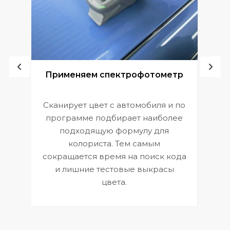
ой
Применяем спектрофотометр
Сканирует цвет с автомобиля и по
П
программе подбирает наиболее
к
э
подходящую формулу для
 и
В
колориста. Тем самым
сокращается время на поиск кода
и лишние тестовые выкрасы
цвета.