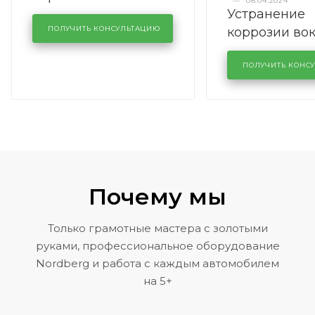
—
08.04.2024
Устранение
производства в
коррозии во
кузовном сервисе
ПОЛУЧИТЬ КОНСУЛЬТАЦИЮ
лобового сте
KUTUZOVV
районе задн
ПОЛУЧИТЬ КОНС
Volkswagen 
Почему мы
Только грамотные мастера с золотыми
руками, профессиональное оборудование
Nordberg и работа с каждым автомобилем
на 5+