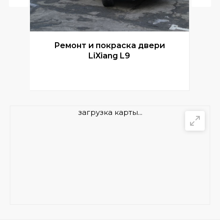
Ремонт и покраска двери
Р
LiXiang L9
загрузка карты...