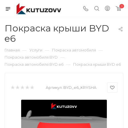
0
Покраска крыши BYD
e6
—
—
—
Главная
Услуги
Покраска автомобиля
—
Покраска автомобиля BYD
—
Покраска автомобиля BYD e6
Покраска крыши BYD e6
Артикул:
BYD_e6_KRYSHA