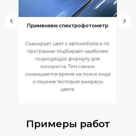
ой
Применяем спектрофотометр
Сканирует цвет с автомобиля и по
П
программе подбирает наиболее
к
э
подходящую формулу для
 и
В
колориста. Тем самым
сокращается время на поиск кода
и лишние тестовые выкрасы
цвета.
Примеры работ