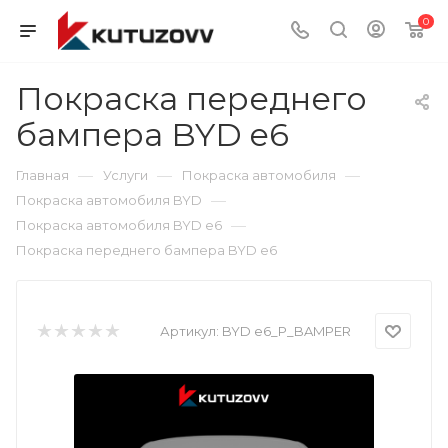
0
Покраска переднего
бампера BYD e6
—
—
—
Главная
Услуги
Покраска автомобиля
—
Покраска автомобиля BYD
—
Покраска автомобиля BYD e6
Покраска переднего бампера BYD e6
Артикул:
BYD e6_P_BAMPER