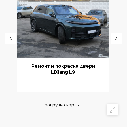
Ремонт и покраска двери
Р
LiXiang L9
загрузка карты...