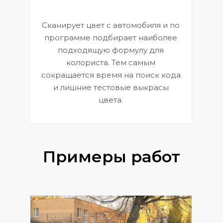
Сканирует цвет с автомобиля и по
П
программе подбирает наиболее
к
э
подходящую формулу для
 и
В
колориста. Тем самым
сокращается время на поиск кода
и лишние тестовые выкрасы
цвета.
Примеры работ