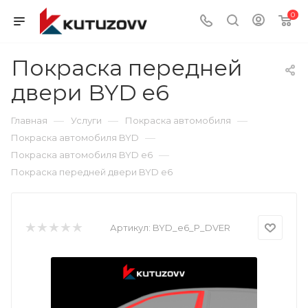
0
Покраска передней
двери BYD e6
—
—
—
Главная
Услуги
Покраска автомобиля
—
Покраска автомобиля BYD
—
Покраска автомобиля BYD e6
Покраска передней двери BYD e6
Артикул:
BYD_e6_P_DVER