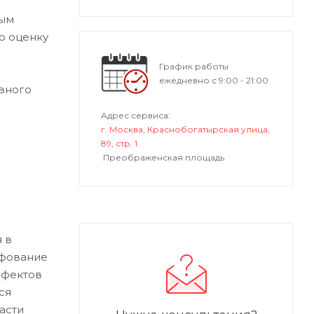
ным
ю оценку
График работы
ежедневно с 9:00 - 21:00
вного
Адрес сервиса:
г. Москва, Краснобогатырская улица,
89, стр. 1.
Преображенская площадь
 в
ифование
ефектов
ся
асти