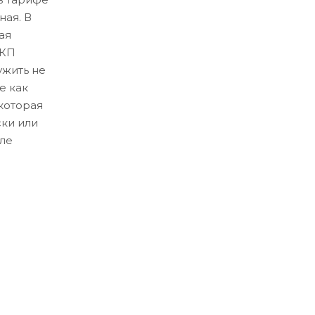
ная. В
ая
ЛКП
ужить не
е как
которая
ски или
ле