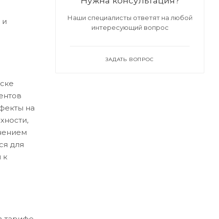
Нужна консультация?
Наши специалисты ответят на любой
 и
интересующий вопрос
ЗАДАТЬ ВОПРОС
ске
ентов
ефекты на
хности,
нением
ся для
 к
в тарифе