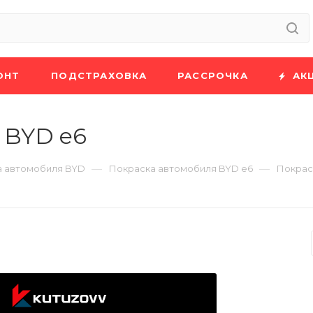
ОНТ
ПОДСТРАХОВКА
РАССРОЧКА
АК
 BYD e6
—
—
а автомобиля BYD
Покраска автомобиля BYD e6
Покрас