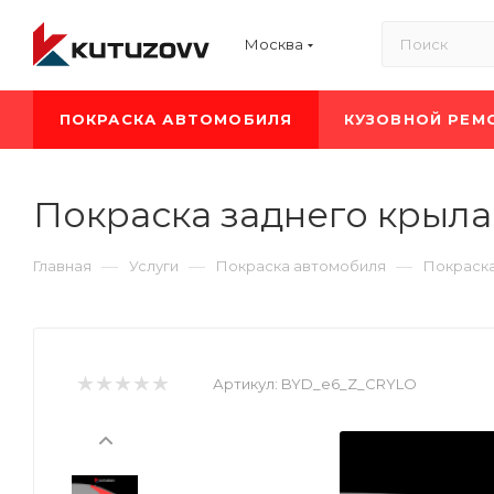
Москва
ПОКРАСКА АВТОМОБИЛЯ
КУЗОВНОЙ РЕМ
Покраска заднего крыла
—
—
—
Главная
Услуги
Покраска автомобиля
Покраск
Артикул:
BYD_e6_Z_CRYLO