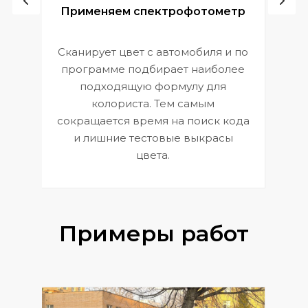
ой
Применяем спектрофотометр
Сканирует цвет с автомобиля и по
П
программе подбирает наиболее
к
э
подходящую формулу для
 и
В
колориста. Тем самым
сокращается время на поиск кода
и лишние тестовые выкрасы
цвета.
Примеры работ