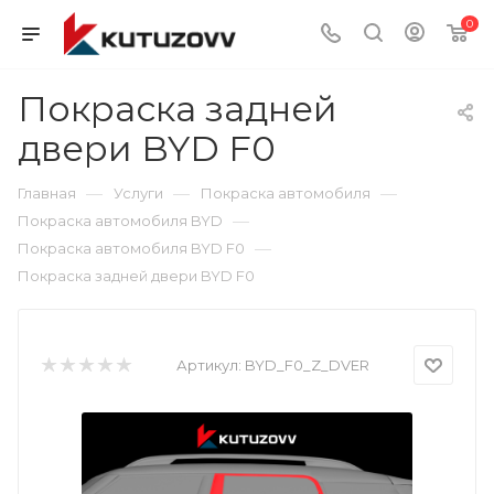
0
Покраска задней
двери BYD F0
—
—
—
Главная
Услуги
Покраска автомобиля
—
Покраска автомобиля BYD
—
Покраска автомобиля BYD F0
Покраска задней двери BYD F0
Артикул:
BYD_F0_Z_DVER