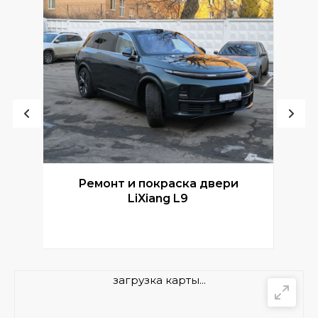
Ремонт и покраска двери
Р
LiXiang L9
загрузка карты...