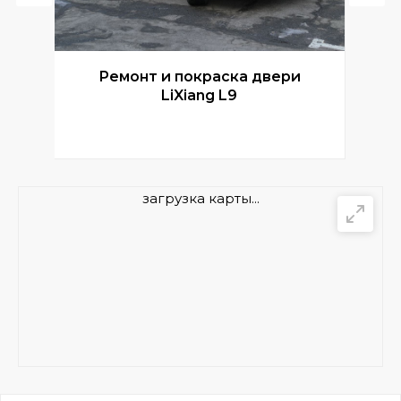
Ремонт и покраска двери
Р
LiXiang L9
загрузка карты...