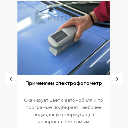
ой
Применяем спектрофотометр
Сканирует цвет с автомобиля и по
П
программе подбирает наиболее
к
э
подходящую формулу для
 и
В
колориста. Тем самым