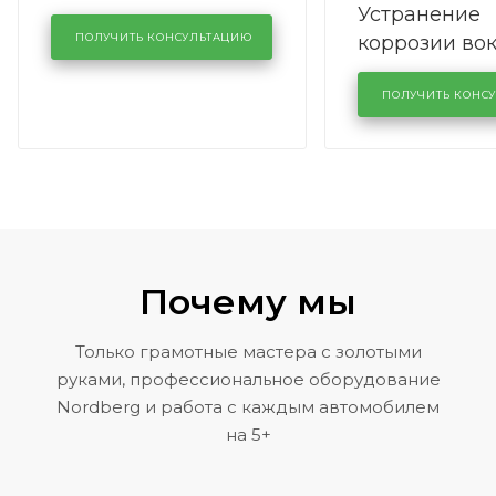
Устранение
производства в
коррозии во
кузовном сервисе
ПОЛУЧИТЬ КОНСУЛЬТАЦИЮ
лобового сте
KUTUZOVV
районе задн
ПОЛУЧИТЬ КОНС
Volkswagen 
Почему мы
Только грамотные мастера с золотыми
руками, профессиональное оборудование
Nordberg и работа с каждым автомобилем
на 5+