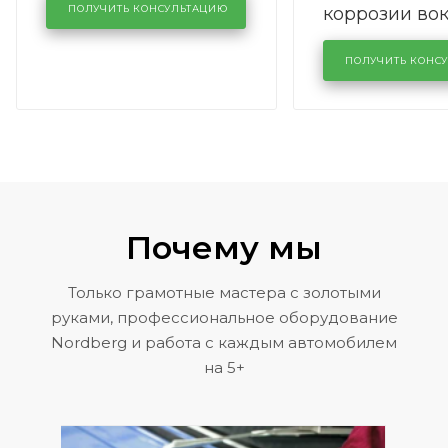
коррозии во
кузовном сервисе
ПОЛУЧИТЬ КОНСУЛЬТАЦИЮ
лобового сте
KUTUZOVV
районе задн
ПОЛУЧИТЬ КОНС
Volkswagen 
Почему мы
Только грамотные мастера с золотыми
руками, профессиональное оборудование
Nordberg и работа с каждым автомобилем
на 5+