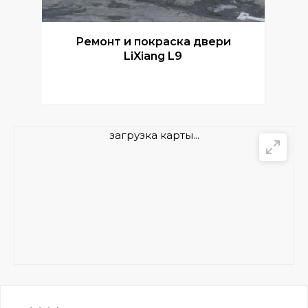
Ремонт и покраска двери
Р
LiXiang L9
загрузка карты...