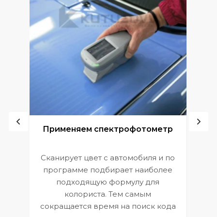
ой
Применяем спектрофотометр
Сканирует цвет с автомобиля и по
П
программе подбирает наиболее
к
э
подходящую формулу для
 и
В
колориста. Тем самым
сокращается время на поиск кода