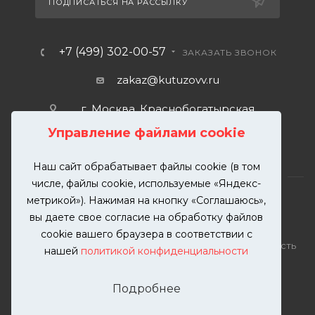
ПОДПИСАТЬСЯ НА РАССЫЛКУ
+7 (499) 302-00-57
ЗАКАЗАТЬ ЗВОНОК
zakaz@kutuzovv.ru
г. Москва, Краснобогатырская
улица, 89, стр. 1.
Управление файлами cookie
Наш сайт обрабатывает файлы cookie (в том
числе, файлы cookie, используемые «Яндекс-
метрикой»). Нажимая на кнопку «Соглашаюсь»,
вы даете свое согласие на обработку файлов
2026 © KUTUZOVV | Кузовной ремонт и покраска
cookie вашего браузера в соответствии с
автомобилей. Вся информация на сайте – собственность
нашей
политикой конфиденциальности
ООО "КУТУЗОВВ"
Публикация информации с сайта KUTUZOVV.RU без
Подробнее
разрешения запрещена. Все права защищены.
Почта: zakaz@kutuzovv.ru