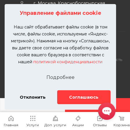
г. Москва, Краснобогатырская
улица, 89, стр. 1.
Управление файлами cookie
Наш сайт обрабатывает файлы cookie (в том
числе, файлы cookie, используемые «Яндекс-
метрикой»). Нажимая на кнопку «Соглашаюсь»,
вы даете свое согласие на обработку файлов
2026 © KUTUZOVV | Кузовной ремонт и покраска
cookie вашего браузера в соответствии с
автомобилей. Вся информация на сайте – собственность
нашей
политикой конфиденциальности
ООО "КУТУЗОВВ"
Публикация информации с сайта KUTUZOVV.RU без
Подробнее
разрешения запрещена. Все права защищены.
Почта: zakaz@kutuzovv.ru
Телефон: 8(499)-302-00-57
Отклонить
Соглашаюсь
ДОБАВИТЬ УСЛУГУ
Главная
Услуги
Доп. услуги
Акции
Отзывы
Корзина