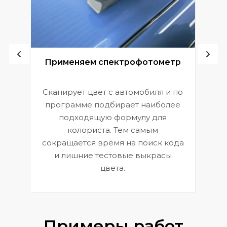
ой
Применяем спектрофотометр
Сканирует цвет с автомобиля и по
П
программе подбирает наиболее
к
э
подходящую формулу для
 и
В
колориста. Тем самым
сокращается время на поиск кода
и лишние тестовые выкрасы
цвета.
Примеры работ