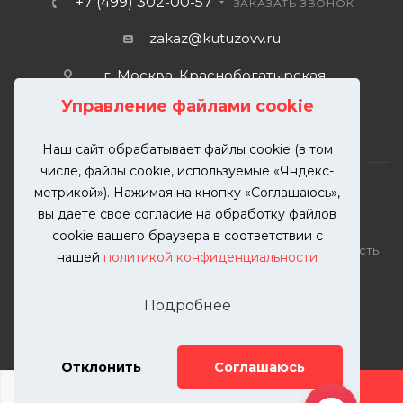
+7 (499) 302-00-57
ЗАКАЗАТЬ ЗВОНОК
zakaz@kutuzovv.ru
г. Москва, Краснобогатырская
улица, 89, стр. 1.
Управление файлами cookie
Наш сайт обрабатывает файлы cookie (в том
числе, файлы cookie, используемые «Яндекс-
метрикой»). Нажимая на кнопку «Соглашаюсь»,
вы даете свое согласие на обработку файлов
2026 © KUTUZOVV | Кузовной ремонт и покраска
cookie вашего браузера в соответствии с
автомобилей. Вся информация на сайте – собственность
нашей
политикой конфиденциальности
ООО "КУТУЗОВВ"
Публикация информации с сайта KUTUZOVV.RU без
Подробнее
разрешения запрещена. Все права защищены.
Почта: zakaz@kutuzovv.ru
Телефон: 8(499)-302-00-57
Отклонить
Соглашаюсь
ДОБАВИТЬ УСЛУГУ