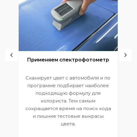
ой
Применяем спектрофотометр
Сканирует цвет с автомобиля и по
П
программе подбирает наиболее
к
э
подходящую формулу для
 и
В
колориста. Тем самым
сокращается время на поиск кода
и лишние тестовые выкрасы
цвета.