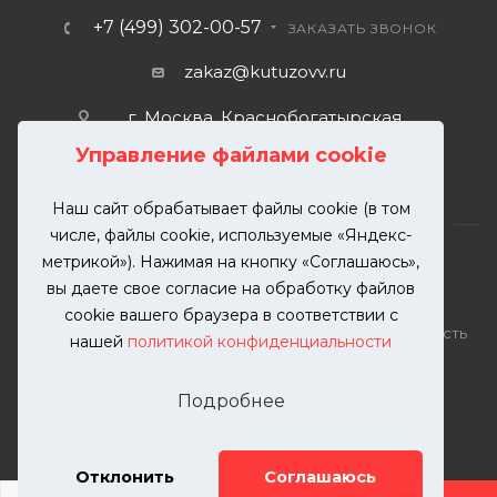
+7 (499) 302-00-57
ЗАКАЗАТЬ ЗВОНОК
zakaz@kutuzovv.ru
г. Москва, Краснобогатырская
улица, 89, стр. 1.
Управление файлами cookie
Наш сайт обрабатывает файлы cookie (в том
числе, файлы cookie, используемые «Яндекс-
метрикой»). Нажимая на кнопку «Соглашаюсь»,
вы даете свое согласие на обработку файлов
2026 © KUTUZOVV | Кузовной ремонт и покраска
cookie вашего браузера в соответствии с
автомобилей. Вся информация на сайте – собственность
нашей
политикой конфиденциальности
ООО "КУТУЗОВВ"
Публикация информации с сайта KUTUZOVV.RU без
Подробнее
разрешения запрещена. Все права защищены.
Почта: zakaz@kutuzovv.ru
Телефон: 8(499)-302-00-57
Отклонить
Соглашаюсь