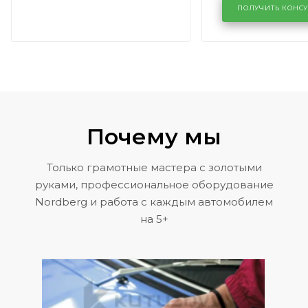
районе задн
ПОЛУЧИТЬ КОНС
Volkswagen 
Почему мы
Только грамотные мастера с золотыми
руками, профессиональное оборудование
Nordberg и работа с каждым автомобилем
на 5+