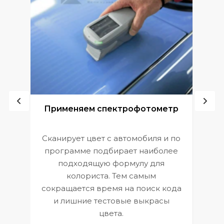
ой
Применяем спектрофотометр
Сканирует цвет с автомобиля и по
П
программе подбирает наиболее
к
э
подходящую формулу для
 и
В
колориста. Тем самым
сокращается время на поиск кода
и лишние тестовые выкрасы
цвета.