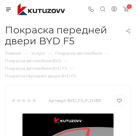
0
Покраска передней
двери BYD F5
—
—
—
Главная
Услуги
Покраска автомобиля
—
Покраска автомобиля BYD
—
Покраска автомобиля BYD F5
Покраска передней двери BYD F5
Артикул:
BYD_F5_P_DVER