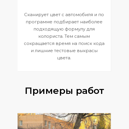
Сканирует цвет с автомобиля и по
П
программе подбирает наиболее
к
э
подходящую формулу для
 и
В
колориста. Тем самым
сокращается время на поиск кода
и лишние тестовые выкрасы
цвета.
Примеры работ