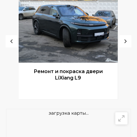
Ремонт и покраска двери
Р
LiXiang L9
загрузка карты...