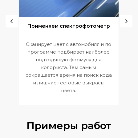
ой
Применяем спектрофотометр
Сканирует цвет с автомобиля и по
П
программе подбирает наиболее
к
э
подходящую формулу для
 и
В
колориста. Тем самым
сокращается время на поиск кода
и лишние тестовые выкрасы
цвета.
Примеры работ