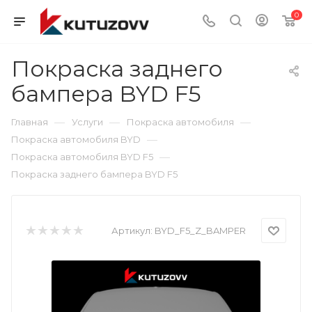
0
Покраска заднего
бампера BYD F5
—
—
—
Главная
Услуги
Покраска автомобиля
—
Покраска автомобиля BYD
—
Покраска автомобиля BYD F5
Покраска заднего бампера BYD F5
Артикул:
BYD_F5_Z_BAMPER