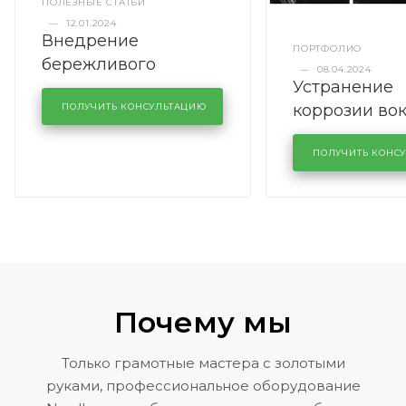
ПОЛЕЗНЫЕ СТАТЬИ
—
12.01.2024
Внедрение
ПОРТФОЛИО
бережливого
—
08.04.2024
Устранение
производства в
коррозии во
кузовном сервисе
ПОЛУЧИТЬ КОНСУЛЬТАЦИЮ
лобового сте
KUTUZOVV
районе задн
ПОЛУЧИТЬ КОНС
Volkswagen 
Почему мы
Только грамотные мастера с золотыми
руками, профессиональное оборудование