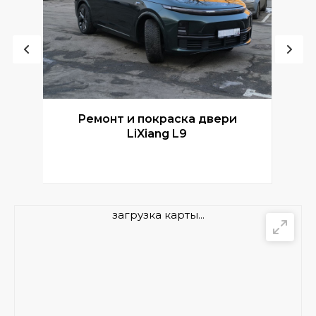
Ремонт и покраска двери
Р
LiXiang L9
загрузка карты...