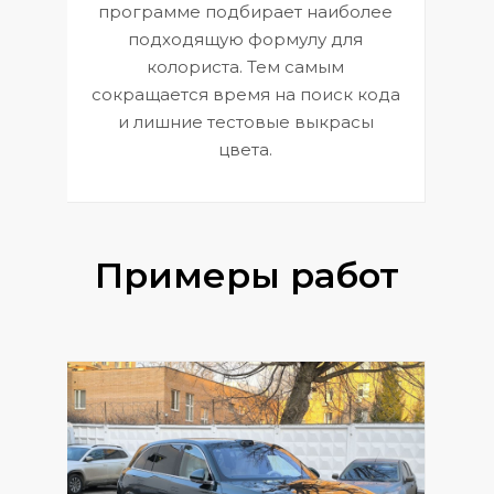
П
программе подбирает наиболее
к
э
подходящую формулу для
 и
В
колориста. Тем самым
сокращается время на поиск кода
и лишние тестовые выкрасы
цвета.
Примеры работ