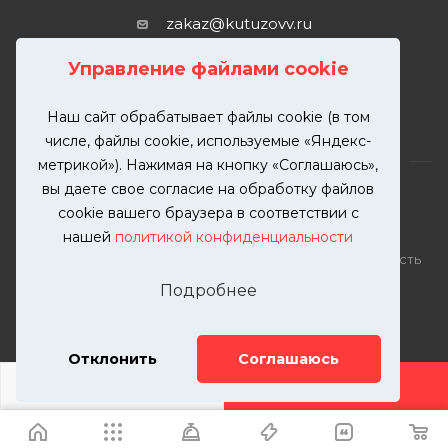
zakaz@kutuzovv.ru
г. Москва, Краснобогатырская
Управление файлами cookie
улица, 89, стр. 1.
Наш сайт обрабатывает файлы cookie (в том
числе, файлы cookie, используемые «Яндекс-
метрикой»). Нажимая на кнопку «Соглашаюсь»,
вы даете свое согласие на обработку файлов
cookie вашего браузера в соответствии с
нашей
политикой конфиденциальности
2026 © KUTUZOVV | Кузовной ремонт и покраска
автомобилей. Вся информация на сайте – собственность
ООО "КУТУЗОВВ"
Подробнее
Публикация информации с сайта KUTUZOVV.RU без
разрешения запрещена. Все права защищены.
Почта: zakaz@kutuzovv.ru
Отклонить
Соглашаюсь
Телефон: 8(499)-302-00-57
ДОБАВИТЬ УСЛУГУ