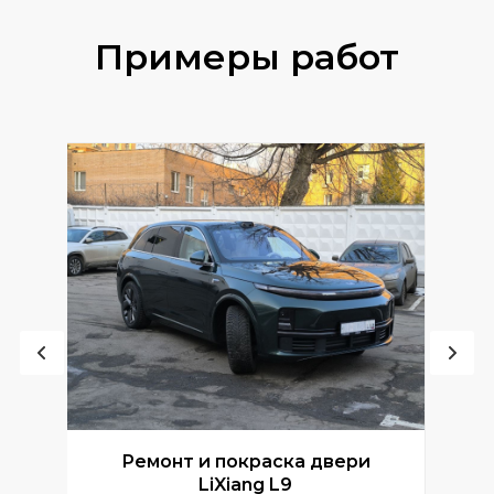
Примеры работ
Ремонт и покраска двери
Р
LiXiang L9