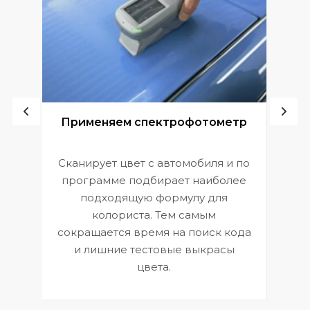
ой
Применяем спектрофотометр
Сканирует цвет с автомобиля и по
П
программе подбирает наиболее
к
э
подходящую формулу для
 и
В
колориста. Тем самым
сокращается время на поиск кода
и лишние тестовые выкрасы
цвета.